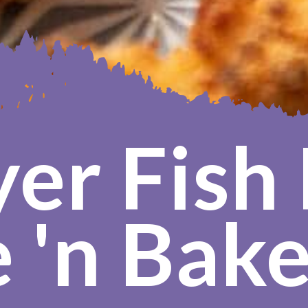
er Fish F
 'n Bake