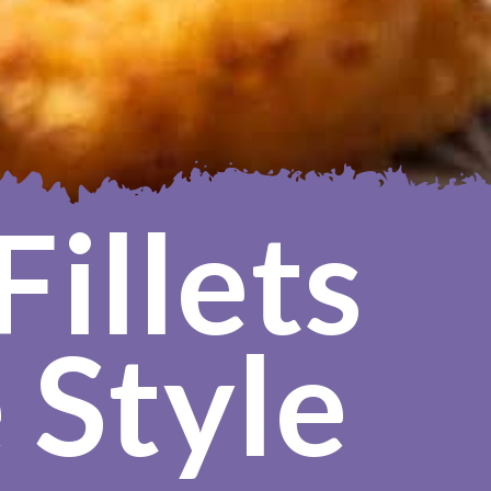
illets 
 Style